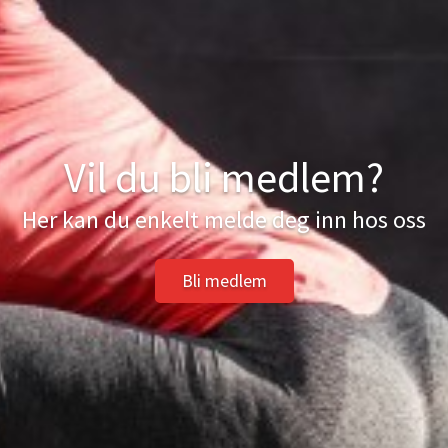
Vil du bli medlem?
Her kan du enkelt melde deg inn hos oss
Bli medlem